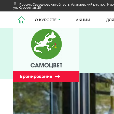
Россия,
Свердловская область,
Алапаевский р‑н, пос. Ку
ул. Курортная,
29
О КУРОРТЕ
АКЦИИ
ДЛЯ
Бронирование